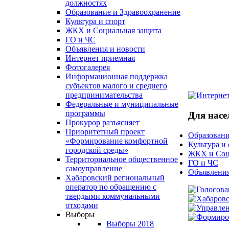
должностях
Образование и Здравоохранение
Культура и спорт
ЖКХ и Социальная защита
ГО и ЧС
Объявления и новости
Интернет приемная
Фотогалерея
Информационная поддержка
субъектов малого и среднего
предпринимательства
Федеральные и муниципальные
программы
Для насе
Прокурор разъясняет
Приоритетный проект
Образовани
«Формирование комфортной
Культура и
городской среды»
ЖКХ и Соц
Территориальное общественное
ГО и ЧС
самоуправление
Объявления
Хабаровский региональный
оператор по обращению с
твердыми коммунальными
отходами
Выборы
Выборы 2018