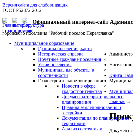
Версия сайта для слабовидящих
ГОСТ Р52872-2012
Официальный интернет-сайт Админи
городского поселения "Рабочий поселок Переяславка"
Муниципальное образование
Границы поселения, карта
Историческая справка
Администр
Почетные граждане поселения
Устав поселения
Населению
Муниципальные объекты в
собственности
Книга Пам
Градостроительное зонирование
Муниципал
Новости в сфере
градостроительства
Муниципал
Документы территориального
Главная
→
планирования
Правила землепользования и
застройки
Прок
Документация по планированию
территории
Анализ состояния и
Документ с