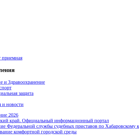
ления
е и Здравоохранение
 спорт
иальная защита
 и новости