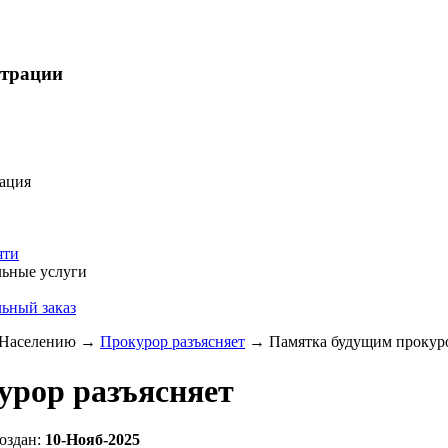
страции
ация
яти
ьные услуги
ьный заказ
Населению
→
Прокурор разъясняет
→
Памятка будущим прокуро
урор разъясняет
оздан:
10-Нояб-2025