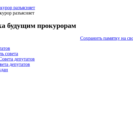
курор разъясняет
курор разъясняет
а будущим прокурорам
Сохранить памятку на св
татов
ль совета
Совета депутатов
вета депутатов
ждан