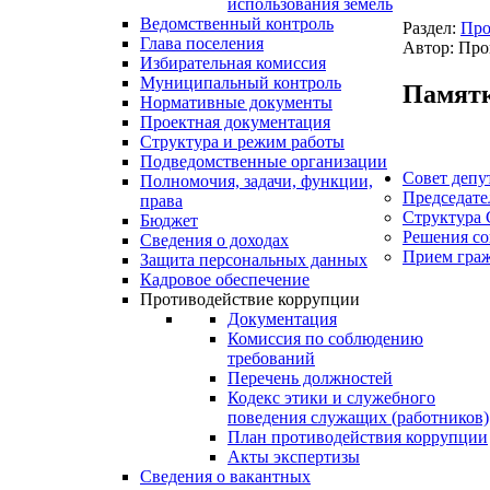
использования земель
Ведомственный контроль
Раздел:
Про
Глава поселения
Автор: Про
Избирательная комиссия
Муниципальный контроль
Памятк
Нормативные документы
Проектная документация
Структура и режим работы
Подведомственные организации
Совет депу
Полномочия, задачи, функции,
Председате
права
Структура 
Бюджет
Решения со
Сведения о доходах
Прием гра
Защита персональных данных
Кадровое обеспечение
Противодействие коррупции
Документация
Комиссия по соблюдению
требований
Перечень должностей
Кодекс этики и служебного
поведения служащих (работников)
План противодействия коррупции
Акты экспертизы
Сведения о вакантных