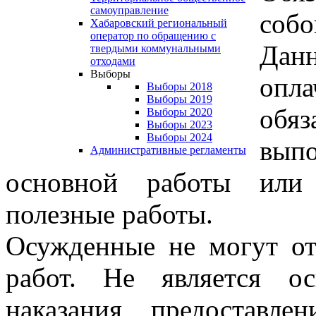
самоуправление
собо
Хабаровский региональный
оператор по обращению с
Дан
твердыми коммунальными
отходами
Выборы
опл
Выборы 2018
Выборы 2019
обя
Выборы 2020
Выборы 2023
Выборы 2024
вып
Административные регламенты
основной работы или
полезные работы.
Осужденные не могут от
работ. Не является о
наказания предоставле