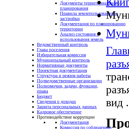
Книг
Документы территориального
планирования
Муни
Правила землепользования и
застройки
Документация по планированию
территории
Муни
Анализ состояния и
использования земель
Ведомственный контроль
Глав
Глава поселения
Избирательная комиссия
разъ
Муниципальный контроль
Нормативные документы
Проектная документация
тран
Структура и режим работы
Подведомственные организации
разъ
Полномочия, задачи, функции,
права
Бюджет
вид .
Сведения о доходах
Защита персональных данных
Кадровое обеспечение
Противодействие коррупции
Про
Документация
Комиссия по соблюдению