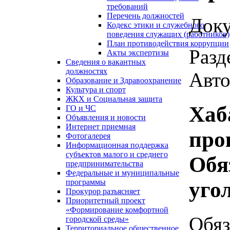
требований
Перечень должностей
Доку
Кодекс этики и служебного
поведения служащих (работников)
План противодействия коррупции
Разд
Акты экспертизы
Сведения о вакантных
должностях
Авто
Образование и Здравоохранение
Культура и спорт
ЖКХ и Социальная защита
Хаб
ГО и ЧС
Объявления и новости
Интернет приемная
про
Фотогалерея
Информационная поддержка
субъектов малого и среднего
Обя
предпринимательства
Федеральные и муниципальные
уго
программы
Прокурор разъясняет
Приоритетный проект
«Формирование комфортной
Обяз
городской среды»
Территориальное общественное