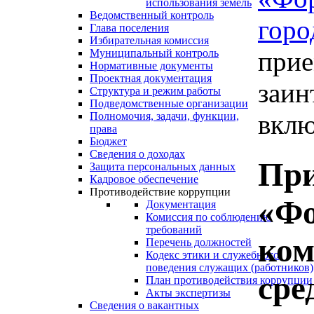
использования земель
Ведомственный контроль
горо
Глава поселения
Избирательная комиссия
прие
Муниципальный контроль
Нормативные документы
Проектная документация
заин
Структура и режим работы
Подведомственные организации
вклю
Полномочия, задачи, функции,
права
Бюджет
Сведения о доходах
При
Защита персональных данных
Кадровое обеспечение
Противодействие коррупции
«Фо
Документация
Комиссия по соблюдению
требований
ком
Перечень должностей
Кодекс этики и служебного
поведения служащих (работников)
сре
План противодействия коррупции
Акты экспертизы
Сведения о вакантных