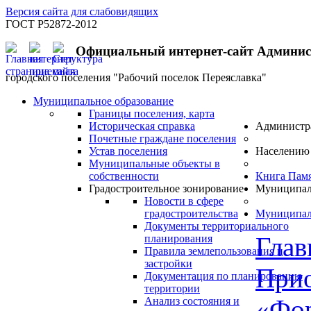
Версия сайта для слабовидящих
ГОСТ Р52872-2012
Официальный интернет-сайт Админи
городского поселения "Рабочий поселок Переяславка"
Муниципальное образование
Границы поселения, карта
Историческая справка
Администр
Почетные граждане поселения
Устав поселения
Населению
Муниципальные объекты в
собственности
Книга Пам
Градостроительное зонирование
Муниципал
Новости в сфере
градостроительства
Муниципал
Документы территориального
Глав
планирования
Правила землепользования и
застройки
Прио
Документация по планированию
территории
«Фо
Анализ состояния и