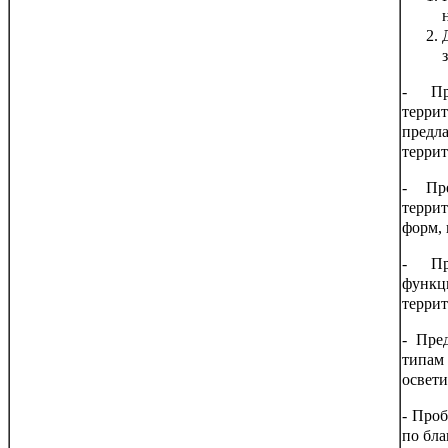
- Пр
терри
пред
террит
- Пр
терри
форм,
- Пр
функц
террит
- Пре
типам
освети
- Про
по бла