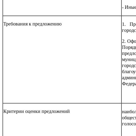
- Иные
Требования к предложению
1. Пр
городс
2. Оф
Поря
предл
муниц
город
благо
админ
Федер
Критерии оценки предложений
наибо
общес
голосо