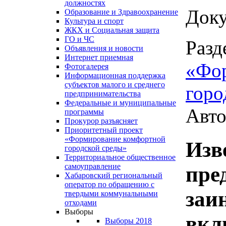
должностях
Доку
Образование и Здравоохранение
Культура и спорт
ЖКХ и Социальная защита
ГО и ЧС
Разд
Объявления и новости
Интернет приемная
«Фо
Фотогалерея
Информационная поддержка
субъектов малого и среднего
горо
предпринимательства
Федеральные и муниципальные
Авто
программы
Прокурор разъясняет
Приоритетный проект
«Формирование комфортной
Изв
городской среды»
Территориальное общественное
самоуправление
пре
Хабаровский региональный
оператор по обращению с
заи
твердыми коммунальными
отходами
Выборы
вкл
Выборы 2018