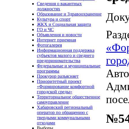
Сведения о вакантных
должностях
Доку
Образование и Здравоохранение
Культура и спорт
ЖКХ и Социальная защита
ГО и ЧС
Разд
Объявления и новости
Интернет приемная
«Фо
Фотогалерея
Информационная поддержка
субъектов малого и среднего
горо
предпринимательства
Федеральные и муниципальные
Авто
программы
Прокурор разъясняет
Приоритетный проект
Адми
«Формирование комфортной
городской среды»
посе
Территориальное общественное
самоуправление
Хабаровский региональный
оператор по обращению с
№54
твердыми коммунальными
отходами
Выборы