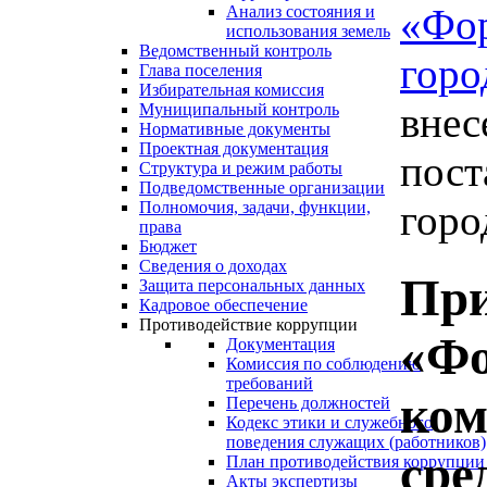
«Фо
Анализ состояния и
использования земель
Ведомственный контроль
горо
Глава поселения
Избирательная комиссия
внес
Муниципальный контроль
Нормативные документы
Проектная документация
пост
Структура и режим работы
Подведомственные организации
горо
Полномочия, задачи, функции,
права
Бюджет
Сведения о доходах
При
Защита персональных данных
Кадровое обеспечение
Противодействие коррупции
«Фо
Документация
Комиссия по соблюдению
требований
ком
Перечень должностей
Кодекс этики и служебного
поведения служащих (работников)
сре
План противодействия коррупции
Акты экспертизы