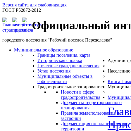
Версия сайта для слабовидящих
ГОСТ Р52872-2012
Официальный инт
городского поселения "Рабочий поселок Переяславка"
Муниципальное образование
Границы поселения, карта
Историческая справка
Администр
Почетные граждане поселения
Устав поселения
Населению
Муниципальные объекты в
собственности
Книга Пам
Градостроительное зонирование
Муниципал
Новости в сфере
градостроительства
Муниципал
Документы территориального
Глав
планирования
Правила землепользования и
застройки
Прио
Документация по планированию
территории