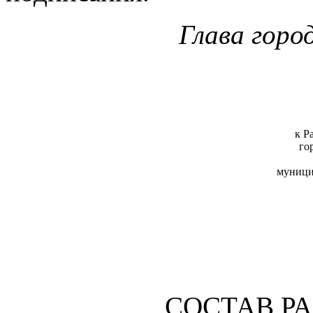
Глава горо
к Р
го
муници
СОСТАВ Р