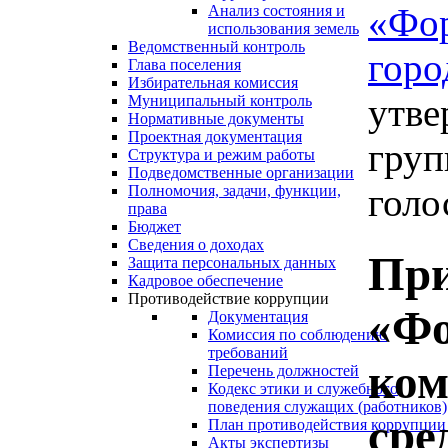
«Фо
Анализ состояния и
использования земель
Ведомственный контроль
горо
Глава поселения
Избирательная комиссия
утве
Муниципальный контроль
Нормативные документы
Проектная документация
груп
Структура и режим работы
Подведомственные организации
голо
Полномочия, задачи, функции,
права
Бюджет
Сведения о доходах
При
Защита персональных данных
Кадровое обеспечение
Противодействие коррупции
«Фо
Документация
Комиссия по соблюдению
требований
ком
Перечень должностей
Кодекс этики и служебного
поведения служащих (работников)
сре
План противодействия коррупции
Акты экспертизы