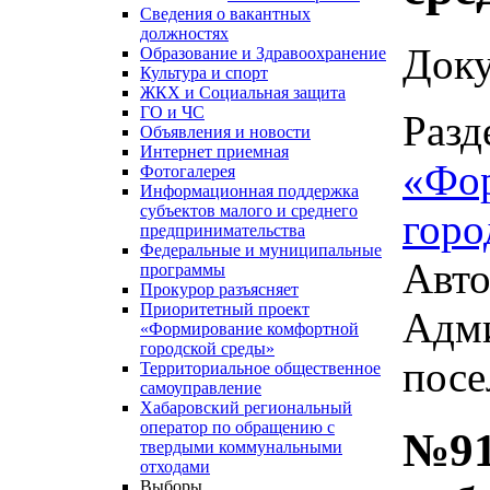
Сведения о вакантных
должностях
Доку
Образование и Здравоохранение
Культура и спорт
ЖКХ и Социальная защита
ГО и ЧС
Разд
Объявления и новости
Интернет приемная
«Фо
Фотогалерея
Информационная поддержка
субъектов малого и среднего
горо
предпринимательства
Федеральные и муниципальные
Авто
программы
Прокурор разъясняет
Приоритетный проект
Адми
«Формирование комфортной
городской среды»
посе
Территориальное общественное
самоуправление
Хабаровский региональный
оператор по обращению с
№91
твердыми коммунальными
отходами
Выборы