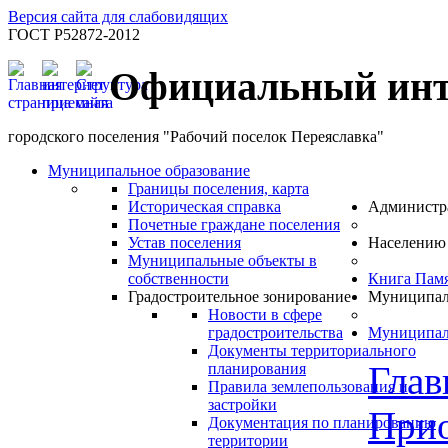
Версия сайта для слабовидящих
ГОСТ Р52872-2012
Официальный инт
городского поселения "Рабочий поселок Переяславка"
Муниципальное образование
Границы поселения, карта
Историческая справка
Администр
Почетные граждане поселения
Устав поселения
Населению
Муниципальные объекты в
собственности
Книга Пам
Градостроительное зонирование
Муниципал
Новости в сфере
градостроительства
Муниципал
Документы территориального
Глав
планирования
Правила землепользования и
застройки
Прио
Документация по планированию
территории