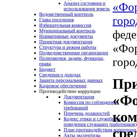
«Фо
Анализ состояния и
использования земель
Ведомственный контроль
горо
Глава поселения
Избирательная комиссия
феде
Муниципальный контроль
Нормативные документы
Проектная документация
«Фо
Структура и режим работы
Подведомственные организации
горо
Полномочия, задачи, функции,
права
Бюджет
Сведения о доходах
При
Защита персональных данных
Кадровое обеспечение
Противодействие коррупции
«Фо
Документация
Комиссия по соблюдению
требований
ком
Перечень должностей
Кодекс этики и служебного
поведения служащих (работников)
сре
План противодействия коррупции
Акты экспертизы