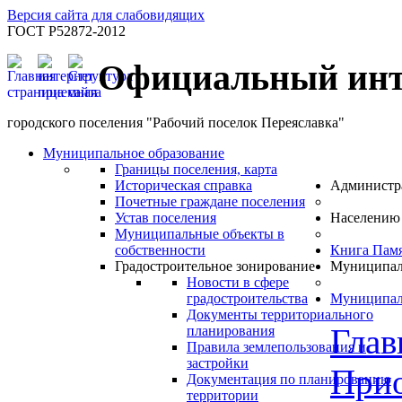
Версия сайта для слабовидящих
ГОСТ Р52872-2012
Официальный инт
городского поселения "Рабочий поселок Переяславка"
Муниципальное образование
Границы поселения, карта
Историческая справка
Администр
Почетные граждане поселения
Устав поселения
Населению
Муниципальные объекты в
собственности
Книга Пам
Градостроительное зонирование
Муниципал
Новости в сфере
градостроительства
Муниципал
Документы территориального
Глав
планирования
Правила землепользования и
застройки
Прио
Документация по планированию
территории