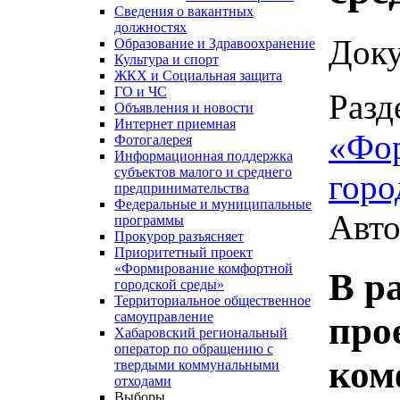
Сведения о вакантных
должностях
Доку
Образование и Здравоохранение
Культура и спорт
ЖКХ и Социальная защита
ГО и ЧС
Разд
Объявления и новости
Интернет приемная
«Фо
Фотогалерея
Информационная поддержка
субъектов малого и среднего
горо
предпринимательства
Федеральные и муниципальные
Авто
программы
Прокурор разъясняет
Приоритетный проект
«Формирование комфортной
В р
городской среды»
Территориальное общественное
самоуправление
про
Хабаровский региональный
оператор по обращению с
ком
твердыми коммунальными
отходами
Выборы