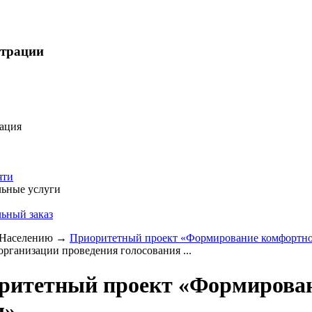
страции
ация
яти
ьные услуги
ьный заказ
Населению
→
Приоритетный проект «Формирование комфортно
организации проведения голосования ...
ритетный проект «Формирован
ы»