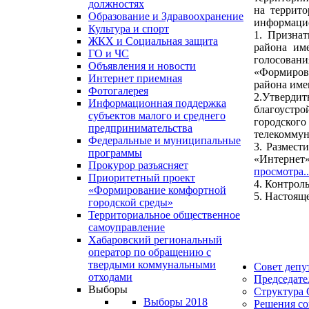
должностях
на террит
Образование и Здравоохранение
информацио
Культура и спорт
1. Призна
ЖКХ и Социальная защита
района им
ГО и ЧС
голосован
Объявления и новости
«Формирова
Интернет приемная
района име
Фотогалерея
2.Утверди
Информационная поддержка
благоустр
субъектов малого и среднего
городского
предпринимательства
телекоммун
Федеральные и муниципальные
3. Размест
программы
«Интерн
Прокурор разъясняет
просмотра.
Приоритетный проект
4. Контрол
«Формирование комфортной
5. Настоящ
городской среды»
Территориальное общественное
самоуправление
Хабаровский региональный
оператор по обращению с
твердыми коммунальными
Совет депу
отходами
Председате
Выборы
Структура 
Выборы 2018
Решения со