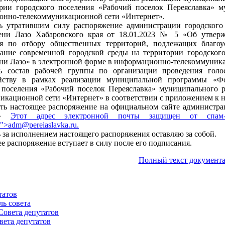
ории городского поселения «Рабочий поселок Переяславка» 
нно-телекоммуникационной сети «Интернет».
ть утратившим силу распоряжение администрации городского
ени Лазо Хабаровского края от 18.01.2023 № 5 «Об утверж
ия по отбору общественных территорий, подлежащих благо
ние современной городской среды на территории городского
ни Лазо» в электронной форме в информационно-телекоммуник
ть состав рабочей группы по организации проведения гол
ойству в рамках реализации муниципальной программы «Ф
 поселения «Рабочий поселок Переяславка» муниципального 
икационной сети «Интернет» в соответствии с приложением к 
ить настоящее распоряжение на официальном сайте администр
ет»
Этот адрес электронной почты защищен от спам-
.">
adm@pereiaslavka.ru
.
ь за исполнением настоящего распоряжения оставляю за собой.
ее распоряжение вступает в силу после его подписания.
Полный текст документа
татов
ль совета
Совета депутатов
вета депутатов