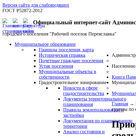
Версия сайта для слабовидящих
ГОСТ Р52872-2012
Официальный интернет-сайт Админи
городского поселения "Рабочий поселок Переяславка"
Муниципальное образование
Границы поселения, карта
Историческая справка
Администр
Почетные граждане поселения
Устав поселения
Населению
Муниципальные объекты в
собственности
Книга Пам
Градостроительное зонирование
Муниципал
Новости в сфере
градостроительства
Муниципал
Документы территориального
Главная
→
планирования
группы по 
Правила землепользования и
застройки
Документация по планированию
Прио
территории
Анализ состояния и
сред