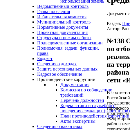
использования земель
Ведомственный контроль
Глава поселения
Документ с
Избирательная комиссия
Муниципальный контроль
Раздел:
При
Нормативные документы
Автор: Рас
Проектная документация
Структура и режим работы
№138 О
Подведомственные организации
по отб
Полномочия, задачи, функции,
права
реализ
Бюджет
на тер
Сведения о доходах
Защита персональных данных
района
Кадровое обеспечение
сети «
Противодействие коррупции
Документация
Комиссия по соблюдению
В соответс
требований
Российско
Перечень должностей
государст
Кодекс этики и служебного
городског
поведения служащих (работников)
процедуры 
План противодействия коррупции
«Формирова
Акты экспертизы
района име
Сведения о вакантных
территорий