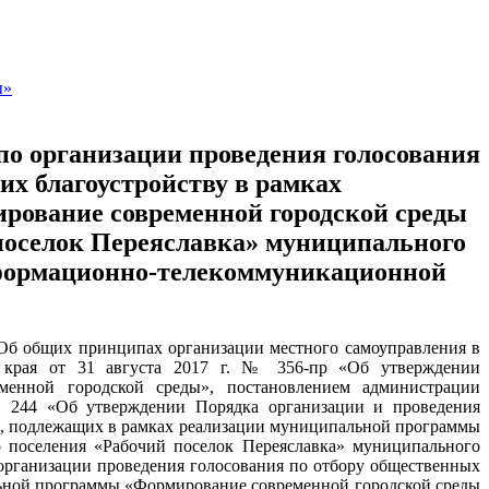
ы»
по организации проведения голосования
их благоустройству в рамках
рование современной городской среды
 поселок Переяславка» муниципального
нформационно-телекоммуникационной
«Об общих принципах организации местного самоуправления в
о края от 31 августа 2017 г. № 356-пр «Об утверждении
менной городской среды», постановлением администрации
 № 244 «Об утверждении Порядка организации и проведения
й, подлежащих в рамках реализации муниципальной программы
 поселения «Рабочий поселок Переяславка» муниципального
 организации проведения голосования по отбору общественных
льной программы «Формирование современной городской среды