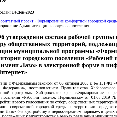
оздан:
14-Дек-2023
оритетный проект «Формирование комфортной городской сред
поряжение Администрации городского поселения
б утверждении состава рабочей группы 
ору общественных территорий, подлежащ
ации муниципальной программы «Форми
ритории городского поселения «Рабочий
 имени Лазо» в электронной форме в и
Интернет»
твии с Федеральным законом от 06 октября 2003 г. № 131-ФЗ 
й Федерации», постановлением Правительства Хабаровског
венной программы Хабаровского края «Формирование совре
о поселения «Рабочий поселок Переяславка» от 01.08.2019
рейтингового голосования по отбору общественных территори
ние современной городской среды на территории городского
ни Лазо» благоустройству в первоочередном порядке», в целях
, подлежащих благоустройству в рамках реализации муниципа