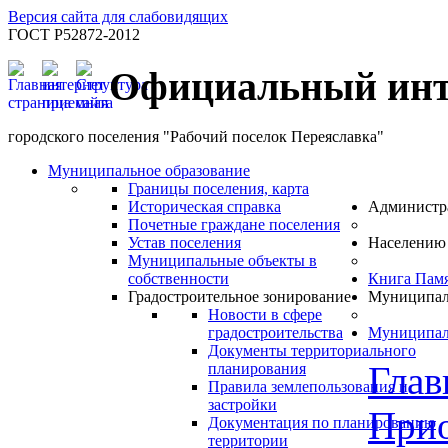
Версия сайта для слабовидящих
ГОСТ Р52872-2012
Официальный инт
городского поселения "Рабочий поселок Переяславка"
Муниципальное образование
Границы поселения, карта
Историческая справка
Администр
Почетные граждане поселения
Устав поселения
Населению
Муниципальные объекты в
собственности
Книга Пам
Градостроительное зонирование
Муниципал
Новости в сфере
градостроительства
Муниципал
Документы территориального
Глав
планирования
Правила землепользования и
застройки
Прио
Документация по планированию
территории