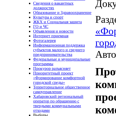
Доку
Сведения о вакантных
должностях
Образование и Здравоохранение
Разд
Культура и спорт
ЖКХ и Социальная защита
ГО и ЧС
«Фо
Объявления и новости
Интернет приемная
горо
Фотогалерея
Информационная поддержка
субъектов малого и среднего
Авто
предпринимательства
Федеральные и муниципальные
программы
Про
Прокурор разъясняет
Приоритетный проект
«Формирование комфортной
ком
городской среды»
Территориальное общественное
самоуправление
про
Хабаровский региональный
оператор по обращению с
ком
твердыми коммунальными
отходами
Выборы