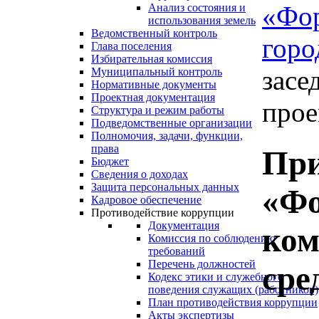
«Фо
Анализ состояния и
использования земель
Ведомственный контроль
горо
Глава поселения
Избирательная комиссия
засе
Муниципальный контроль
Нормативные документы
Проектная документация
прое
Структура и режим работы
Подведомственные организации
Полномочия, задачи, функции,
права
При
Бюджет
Сведения о доходах
Защита персональных данных
«Фо
Кадровое обеспечение
Противодействие коррупции
Документация
ком
Комиссия по соблюдению
требований
Перечень должностей
сре
Кодекс этики и служебного
поведения служащих (работников)
План противодействия коррупции
Акты экспертизы