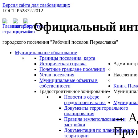
Версия сайта для слабовидящих
ГОСТ Р52872-2012
Официальный инт
городского поселения "Рабочий поселок Переяславка"
Муниципальное образование
Границы поселения, карта
Историческая справка
Администр
Почетные граждане поселения
Устав поселения
Населению
Муниципальные объекты в
собственности
Книга Пам
Градостроительное зонирование
Муниципал
Новости в сфере
градостроительства
Муниципал
Документы территориального
→
А
планирования
Правила землепользования и
застройки
Прот
Документация по планированию
территории