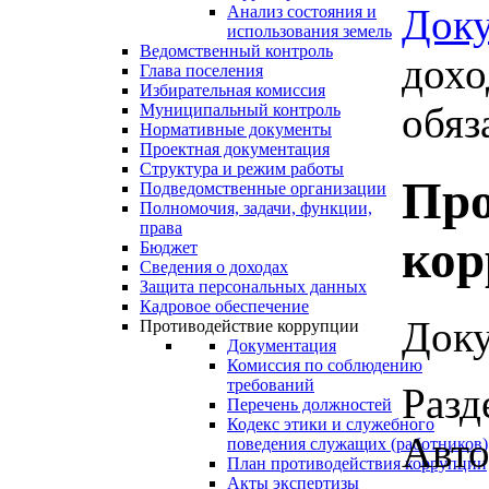
Док
Анализ состояния и
использования земель
Ведомственный контроль
дохо
Глава поселения
Избирательная комиссия
обяз
Муниципальный контроль
Нормативные документы
Проектная документация
Структура и режим работы
Про
Подведомственные организации
Полномочия, задачи, функции,
права
кор
Бюджет
Сведения о доходах
Защита персональных данных
Кадровое обеспечение
Доку
Противодействие коррупции
Документация
Комиссия по соблюдению
требований
Разд
Перечень должностей
Кодекс этики и служебного
Авто
поведения служащих (работников)
План противодействия коррупции
Акты экспертизы