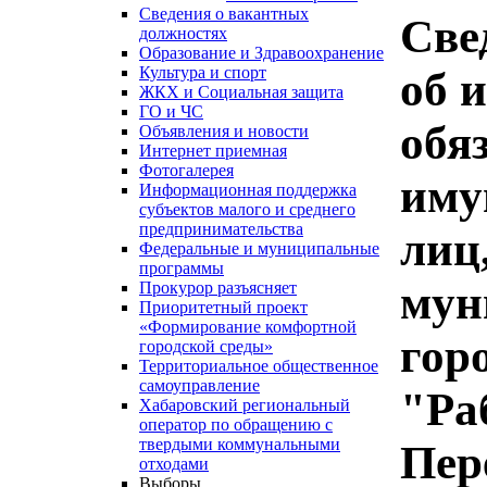
Сведения о вакантных
Све
должностях
Образование и Здравоохранение
Культура и спорт
об 
ЖКХ и Социальная защита
ГО и ЧС
обя
Объявления и новости
Интернет приемная
Фотогалерея
иму
Информационная поддержка
субъектов малого и среднего
предпринимательства
лиц
Федеральные и муниципальные
программы
мун
Прокурор разъясняет
Приоритетный проект
«Формирование комфортной
гор
городской среды»
Территориальное общественное
самоуправление
"Ра
Хабаровский региональный
оператор по обращению с
твердыми коммунальными
Пер
отходами
Выборы