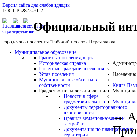
Версия сайта для слабовидящих
ГОСТ Р52872-2012
Официальный инт
городского поселения "Рабочий поселок Переяславка"
Муниципальное образование
Границы поселения, карта
Историческая справка
Администр
Почетные граждане поселения
Устав поселения
Населению
Муниципальные объекты в
собственности
Книга Пам
Градостроительное зонирование
Муниципал
Новости в сфере
градостроительства
Муниципал
Документы территориального
→
А
планирования
Правила землепользования и
застройки
Прот
Документация по планированию
территории