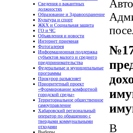
Авто
Сведения о вакантных
должностях
Адми
Образование и Здравоохранение
Культура и спорт
ЖКХ и Социальная защита
посе
ГО и ЧС
Объявления и новости
Интернет приемная
№17
Фотогалерея
Информационная поддержка
субъектов малого и среднего
пре
предпринимательства
Федеральные и муниципальные
программы
дохо
Прокурор разъясняет
Приоритетный проект
иму
«Формирование комфортной
городской среды»
Территориальное общественное
иму
самоуправление
Хабаровский региональный
оператор по обращению с
твердыми коммунальными
В с
отходами
Выборы