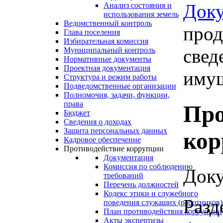
Док
Анализ состояния и
использования земель
Ведомственный контроль
прод
Глава поселения
Избирательная комиссия
свед
Муниципальный контроль
Нормативные документы
Проектная документация
имущ
Структура и режим работы
Подведомственные организации
Полномочия, задачи, функции,
права
Про
Бюджет
Сведения о доходах
Защита персональных данных
кор
Кадровое обеспечение
Противодействие коррупции
Документация
Комиссия по соблюдению
Доку
требований
Перечень должностей
Кодекс этики и служебного
Разд
поведения служащих (работников)
План противодействия коррупции
Акты экспертизы