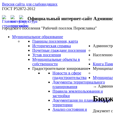
Версия сайта для слабовидящих
ГОСТ Р52872-2012
Официальный интернет-сайт Админи
городского поселения "Рабочий поселок Переяславка"
Муниципальное образование
Границы поселения, карта
Историческая справка
Администр
Почетные граждане поселения
Устав поселения
Населению
Муниципальные объекты в
собственности
Книга Пам
Градостроительное зонирование
Муниципал
Новости в сфере
градостроительства
Муниципал
Документы территориального
→
Админис
планирования
Правила землепользования и
застройки
Бюдж
Документация по планированию
территории
Анализ состояния и
Документ с