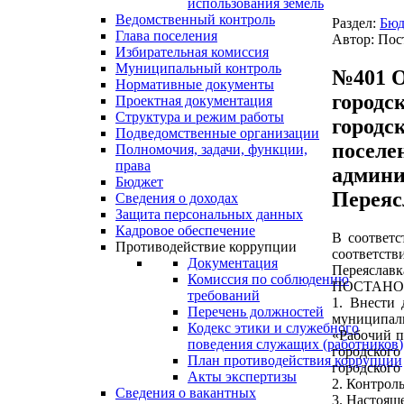
использования земель
Ведомственный контроль
Раздел:
Бюд
Глава поселения
Автор: Пос
Избирательная комиссия
Муниципальный контроль
№401 О
Нормативные документы
городс
Проектная документация
Структура и режим работы
городс
Подведомственные организации
поселе
Полномочия, задачи, функции,
права
админи
Бюджет
Переяс
Сведения о доходах
Защита персональных данных
Кадровое обеспечение
В соответс
Противодействие коррупции
соответст
Документация
Переяславк
Комиссия по соблюдению
ПОСТАНО
требований
1. Внести 
Перечень должностей
муниципаль
Кодекс этики и служебного
«Рабочий п
поведения служащих (работников)
городского
План противодействия коррупции
городского
Акты экспертизы
2. Контрол
Сведения о вакантных
3. Настоящ