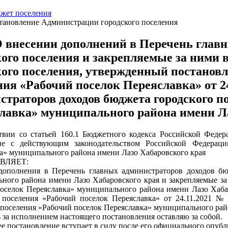
жет поселения
тановление Администрации городского поселения
 внесении дополнений в Перечень главн
кого поселения и закрепляемые за ними 
кого поселения, утвержденный постанов
ния «Рабочий поселок Переяславка» от 2
страторов доходов бюджета городского п
лавка» муниципального района имени Ла
твии со статьей 160.1 Бюджетного кодекса Российской Феде
вие с действующим законодательством Российской Федераци
а» муниципального района имени Лазо Хабаровского края
ВЛЯЕТ:
дополнения в Перечень главных администраторов доходов бю
ного района имени Лазо Хабаровского края и закрепляемые за
оселок Переяславка» муниципального района имени Лазо Хаба
 поселения «Рабочий поселок Переяславка» от 24.11.2021 №
 поселения «Рабочий поселок Переяславка» муниципального рай
ь за исполнением настоящего постановления оставляю за собой.
ее постановление вступает в силу после его официального опубл