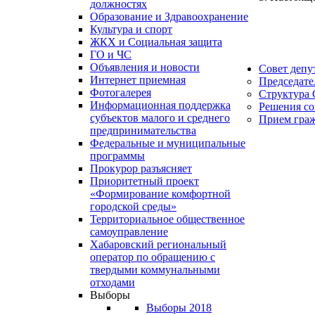
должностях
Образование и Здравоохранение
Культура и спорт
ЖКХ и Социальная защита
ГО и ЧС
Объявления и новости
Совет депу
Интернет приемная
Председате
Фотогалерея
Структура 
Информационная поддержка
Решения со
субъектов малого и среднего
Прием гра
предпринимательства
Федеральные и муниципальные
программы
Прокурор разъясняет
Приоритетный проект
«Формирование комфортной
городской среды»
Территориальное общественное
самоуправление
Хабаровский региональный
оператор по обращению с
твердыми коммунальными
отходами
Выборы
Выборы 2018