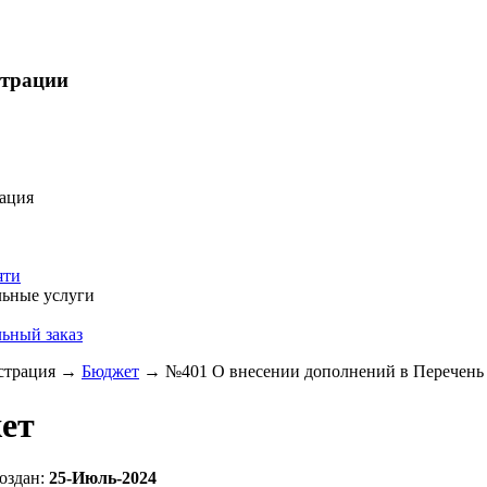
страции
ация
яти
ьные услуги
ьный заказ
трация
→
Бюджет
→
№401 О внесении дополнений в Перечень 
ет
оздан:
25-Июль-2024