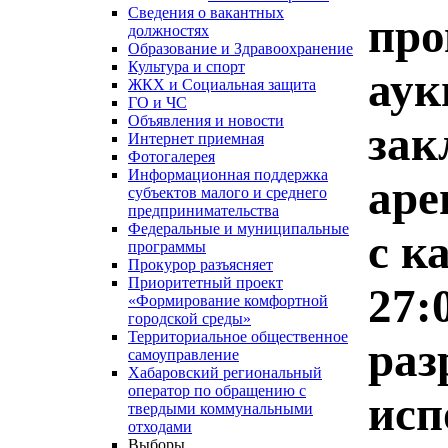
Сведения о вакантных
про
должностях
Образование и Здравоохранение
Культура и спорт
аук
ЖКХ и Социальная защита
ГО и ЧС
Объявления и новости
зак
Интернет приемная
Фотогалерея
Информационная поддержка
аре
субъектов малого и среднего
предпринимательства
Федеральные и муниципальные
с к
программы
Прокурор разъясняет
Приоритетный проект
27:
«Формирование комфортной
городской среды»
Территориальное общественное
раз
самоуправление
Хабаровский региональный
оператор по обращению с
исп
твердыми коммунальными
отходами
Выборы