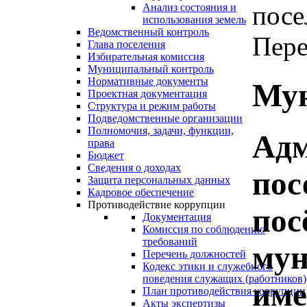
посе
Анализ состояния и
использования земель
Ведомственный контроль
Пере
Глава поселения
Избирательная комиссия
Муниципальный контроль
Нормативные документы
Мун
Проектная документация
Структура и режим работы
Подведомственные организации
Полномочия, задачи, функции,
Адм
права
Бюджет
Сведения о доходах
пос
Защита персональных данных
Кадровое обеспечение
Противодействие коррупции
пос
Документация
Комиссия по соблюдению
требований
мун
Перечень должностей
Кодекс этики и служебного
поведения служащих (работников)
име
План противодействия коррупции
Акты экспертизы