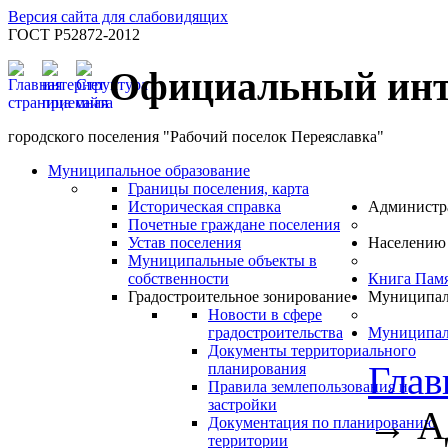
Версия сайта для слабовидящих
ГОСТ Р52872-2012
Официальный инт
городского поселения "Рабочий поселок Переяславка"
Муниципальное образование
Границы поселения, карта
Историческая справка
Администр
Почетные граждане поселения
Устав поселения
Населению
Муниципальные объекты в
собственности
Книга Пам
Градостроительное зонирование
Муниципал
Новости в сфере
градостроительства
Муниципал
Документы территориального
Глав
планирования
Правила землепользования и
застройки
→
А
Документация по планированию
территории