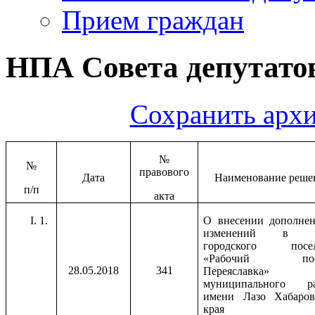
Прием граждан
НПА Совета депутатов
Сохранить архи
№
№
правового
Дата
Наименование реше
п/п
акта
1.
О внесении дополне
изменений в у
городского посел
«Рабочий пос
28.05.2018
341
Переяславка»
муниципального ра
имени Лазо Хабаров
края