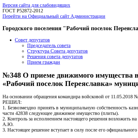
Версия сайта для слабовидящих
ГОСТ Р52872-2012
Перейти на Официальный сайт Администрации
Городского поселения "Рабочий поселок Переясл
Совет депутатов
Председатель совета
Структура Совета депутатов
Решения совета депутатов
Прием граждан
№348 О приеме движимого имущества во
«Рабочий поселок Переяславка» муници
На основании обращения командира войсковой от 11.05.2018 №
РЕШИЛ:
1. Безвозмездно принять в муниципальную собственность каз
части 42838 следующее движимое имущество (плиты).
2. Контроль за исполнением настоящего решения возложить на
А.Ю.
3. Настоящее решение вступает в силу после его официального