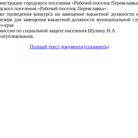
истрации городского поселения «Рабочий поселок Переяславка
дского поселения «Рабочий поселок Переяславка»:
ке проведения конкурса на замещение вакантной должности 
 резерв для замещения вакантной должности муниципальной сл
о края
омиссии по социальной защите населения Шулину Н.А.
 опубликования.
Полный текст документа (сохранить)