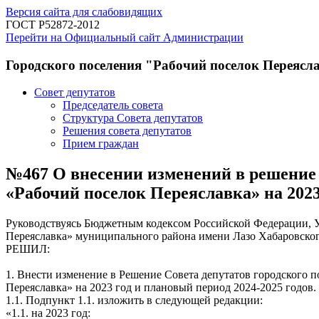
Версия сайта для слабовидящих
ГОСТ Р52872-2012
Перейти на Официальный сайт Администрации
Городского поселения "Рабочий поселок Переясл
Совет депутатов
Председатель совета
Структура Совета депутатов
Решения совета депутатов
Прием граждан
№467 О внесении изменений в решение С
«Рабочий поселок Переяславка» на 2023
Руководствуясь Бюджетным кодексом Российской Федерации, Ус
Переяславка» муниципального района имени Лазо Хабаровског
РЕШИЛ:
1. Внести изменение в Решение Совета депутатов городского 
Переяславка» на 2023 год и плановый период 2024-2025 годов.
1.1. Подпункт 1.1. изложить в следующей редакции:
«1.1. на 2023 год: