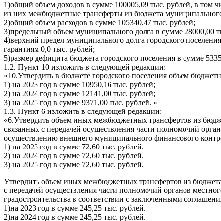
1)общий объем доходов в сумме 100005,09 тыс. рублей, в том ч
из них межбюджетные трансферты из бюджета муниципального р
2)общий объем расходов в сумме 105340,47 тыс. рублей;
3)предельный объем муниципального долга в сумме 28000,00 т
4)верхний предел муниципального долга городского поселения 
гарантиям 0,0 тыс. рублей;
5)размер дефицита бюджета городского поселения в сумме 5335
1.2. Пункт 10 изложить в следующей редакции:
«10.Утвердить в бюджете городского поселения объем бюджет
1) на 2023 год в сумме 10950,16 тыс. рублей;
2) на 2024 год в сумме 12141,00 тыс. рублей;
3) на 2025 год в сумме 9371,00 тыс. рублей. »
1.3. Пункт 6 изложить в следующей редакции:
«6.Утвердить объем иных межбюджетных трансфертов из бюдже
связанных с передачей осуществления части полномочий орган
осуществлению внешнего муниципального финансового контро
1) на 2023 год в сумме 72,60 тыс. рублей.
2) на 2024 год в сумме 72,60 тыс. рублей.
3) на 2025 год в сумме 72,60 тыс. рублей.
Утвердить объем иных межбюджетных трансфертов из бюджета 
с передачей осуществления части полномочий органов местног
градостроительства в соответствии с заключенными соглашени
1)на 2023 год в сумме 245,25 тыс. рублей.
2)на 2024 год в сумме 245,25 тыс. рублей.