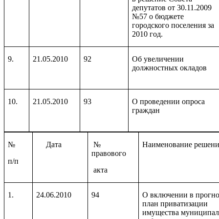
депутатов от 30.11.2009
№57 о бюджете
городского поселения за
2010 год.
9.
21.05.2010
92
Об увеличении
должностных окладов
10.
21.05.2010
93
О проведении опроса
граждан
№
Дата
№
Наименование решени
правового
п/п
акта
1.
24.06.2010
94
О включении в прогн
план приватизации
имущества муниципа