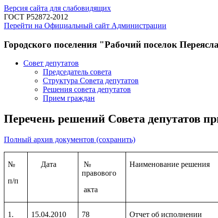
Версия сайта для слабовидящих
ГОСТ Р52872-2012
Перейти на Официальный сайт Администрации
Городского поселения "Рабочий поселок Переясл
Совет депутатов
Председатель совета
Структура Совета депутатов
Решения совета депутатов
Прием граждан
Перечень решений Совета депутатов при
Полный архив документов (сохранить)
№
Дата
№
Наименование решения
правового
п/п
акта
1.
15.04.2010
78
Отчет об исполнении