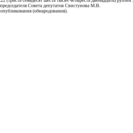
,22 (триста семьдесят шесть тысяч четыреста двенадцать) рублей 
 председателя Совета депутатов Свистунова М.В.
 опубликования (обнародования).