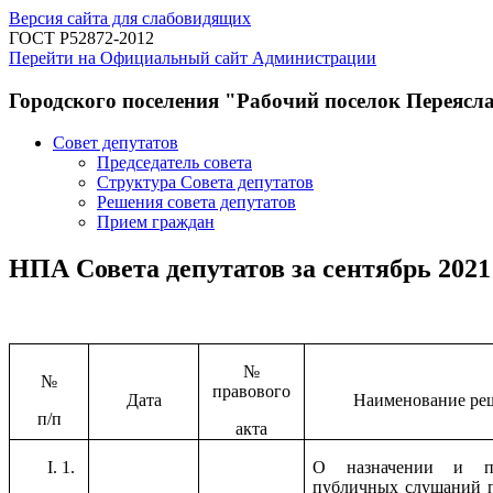
Версия сайта для слабовидящих
ГОСТ Р52872-2012
Перейти на Официальный сайт Администрации
Городского поселения "Рабочий поселок Переясл
Совет депутатов
Председатель совета
Структура Совета депутатов
Решения совета депутатов
Прием граждан
НПА Совета депутатов за сентябрь 2021
№
№
правового
Дата
Наименование ре
п/п
акта
1.
О назначении и пр
публичных слушаний 