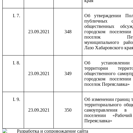
края
7.
Об утверждении По
публичных слу
общественных обсу
23.09.2021
348
городском поселении
поселок Перея
муниципального рай
Лазо Хабаровского кра
8.
Об установлении
территории террито
23.09.2021
349
общественного самоуп
городском поселении
поселок Переяславка»
9.
Об изменении границ 
территориального общ
23.09.2021
350
самоуправления в 
поселении «Рабочи
Переяславка»
Разработка и сопровождение сайта