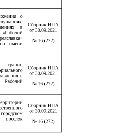
ложения о
шаниях,
Сборник НПА
ждениях в
от 30.09.2021
 «Рабочий
славка»
№ 16 (272)
она имени
я
 границ
Сборник НПА
риального
от 30.09.2021
равления в
 «Рабочий
№ 16 (272)
территории
Сборник НПА
ественного
от 30.09.2021
городском
й поселок
№ 16 (272)