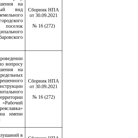
ешения на
нный вид
Сборник НПА
мельного
от 30.09.2021
городского
№ 16 (272)
й поселок
ипального
баровского
оведении
по вопросу
ешения на
едельных
ешенного
Сборник НПА
нструкции
от 30.09.2021
ального
№ 16 (272)
ерритории
я «Рабочий
славка»
она имени
я
слушаний в