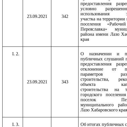
предоставления разр
условно разреше
использования зе
23.09.2021
342
участка на территории 
поселения «Рабочи
Переяславка» муниц
района имени Лазо Ха
края
2.
О назначении и пр
публичных слушаний 
предоставления разр
отклонение от пр
параметров разр
строительства, реко
23.09.2021
343
объекта капит
строительства на т
городского поселени
поселок Перея
муниципального рай
Лазо Хабаровского кра
3.
Об итогах публичных 