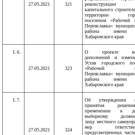
27.05.2021
321
реконструкции о
капитального строитель
территории горо
поселения «Рабочий 
Переяславка» муницип
района имени
Хабаровского края
6.
О проекте вне
дополнений и измен
Устав городского по
27.05.2021
323
«Рабочий пос
Переяславка» муницип
района имени
Хабаровского края
7.
Об утверждении п
принятия реше
применении к деп
выборному должно
лицу местного самоупр
мер ответственн
27.05.2021
324
предусмотренных часть