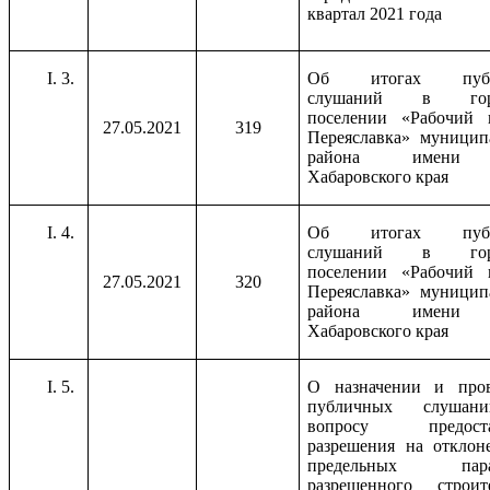
квартал 2021 года
3.
Об итогах публ
слушаний в горо
поселении «Рабочий 
27.05.2021
319
Переяславка» муницип
района имени
Хабаровского края
4.
Об итогах публ
слушаний в горо
поселении «Рабочий 
27.05.2021
320
Переяславка» муницип
района имени
Хабаровского края
5.
О назначении и про
публичных слуша
вопросу предоста
разрешения на отклон
предельных пара
разрешенного строите