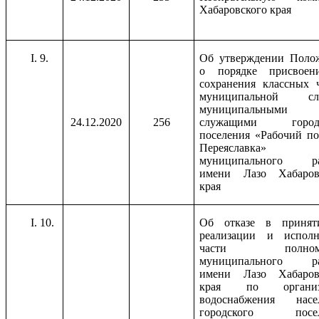
Хабаровского края
9.
Об утверждении Поло
о порядке присвое
сохранения классных 
муниципальной сл
муниципальными
24.12.2020
256
служащими городс
поселения «Рабочий по
Переяславка»
муниципального ра
имени Лазо Хабаров
края
10.
Об отказе в приня
реализации и испол
части полномо
муниципального ра
имени Лазо Хабаров
края по организ
водоснабжения насе
городского посел