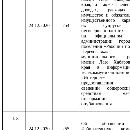
края, а также сведе
доходах, расходах
имуществе и обязатель
имущественного хара
24.12.2020
254
их супруго
несовершеннолетних 
на официальном с
администрации город
поселения «Рабочий по
Переяславка»
муниципального ра
имени Лазо Хабаров
края в информацио
телекоммуникационной
«Интернет
предоставления 
сведений общеросси
средствам масс
информации 
опубликования
8.
Об обращени
24.12.2020
255
Избирательную ком