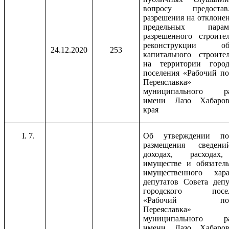
вопросу предостав
разрешения на отклонен
предельных параме
разрешенного строител
реконструкции объ
24.12.2020
253
капитального строител
на территории город
поселения «Рабочий по
Переяславка»
муниципального ра
имени Лазо Хабаров
края
7.
Об утверждении по
размещения сведен
доходах, расходах
имуществе и обязатель
имущественного хара
депутатов Совета депу
городского посел
«Рабочий посе
Переяславка»
муниципального ра
имени Лазо Хабаров