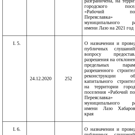
разграничена, на терри
городского посел
«Рабочий посе
Переяславка»
муниципального ра
имени Лазо на 2021 год
5.
О назначении и прове
публичных слушани
вопросу предостав
разрешения на отклонен
предельных параме
разрешенного строител
реконструкции объ
24.12.2020
252
капитального строител
на территории город
поселения «Рабочий по
Переяславка»
муниципального ра
имени Лазо Хабаров
края
6.
О назначении и прове
публичных слушани