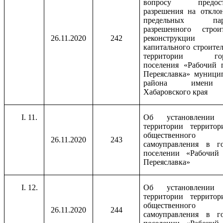
вопросу предоста
разрешения на откло
предельных пара
разрешенного строит
26.11.2020
242
реконструкции 
капитального строител
территории горо
поселения «Рабочий 
Переяславка» муници
района имени
Хабаровского края
11.
Об установлении 
территории территор
общественного
26.11.2020
243
самоуправления в го
поселении «Рабочий 
Переяславка»
12.
Об установлении 
территории территор
общественного
26.11.2020
244
самоуправления в го