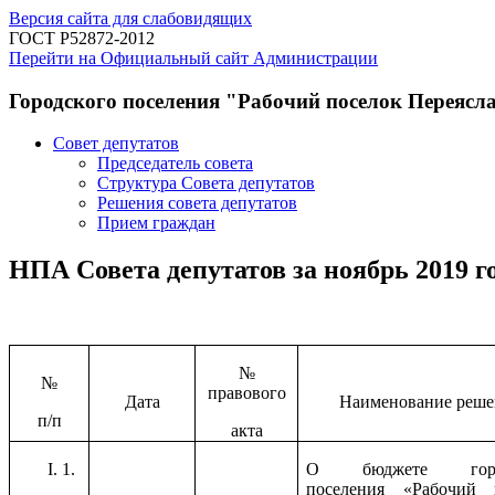
Версия сайта для слабовидящих
ГОСТ Р52872-2012
Перейти на Официальный сайт Администрации
Городского поселения "Рабочий поселок Переясл
Совет депутатов
Председатель совета
Структура Совета депутатов
Решения совета депутатов
Прием граждан
НПА Совета депутатов за ноябрь 2019 г
№
№
правового
Дата
Наименование реше
п/п
акта
1.
О бюджете город
поселения «Рабочий 