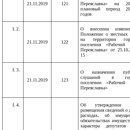
21.11.2019
121
Переяславка» на 2
плановый период 202
годов
2.
О внесении измен
Положение о местных 
на территории горо
21.11.2019
122
поселения «Рабочий 
Переяславка» от 25.10
15
3.
О назначении пуб
слушаний в горо
21.11.2019
123
поселении «Рабочий 
Переяславка»
4.
Об утверждении п
размещения сведений о 
расходах, об имуще
обязательствах имущест
характера депутатов