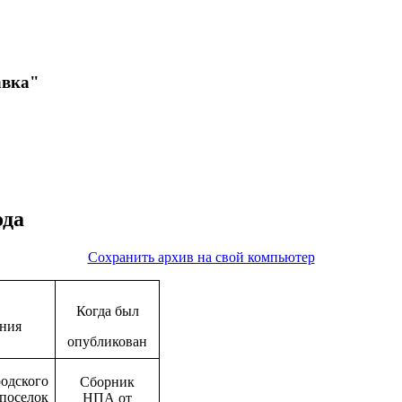
авка"
ода
Сохранить архив на свой компьютер
Когда был
ния
опубликован
ского
Сборник
поселок
НПА от