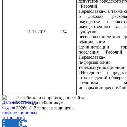
депутатов городского п
«Рабочий пос
Переяславка», а также 
о доходах, расход
имуществе и обязате
имущественного харак
21.11.2019
124
супруго
несовершеннолетних д
официальном 
администрации горо
поселения «Рабочий 
Переяславк
информационно-
телекоммуникационно
«Интернет» и предост
этих сведений общерос
средствам мас
информации для опубли
Разработка и сопровождение сайта
WEB студия «Бионикум».
2026г. © Все права защищены.