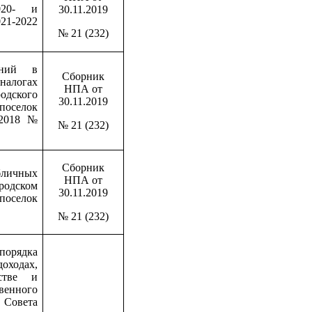
020- и
30.11.2019
1-2022
№ 21 (232)
ений в
Сборник
налогах
НПА от
дского
30.11.2019
поселок
.2018 №
№ 21 (232)
Сборник
личных
НПА от
дском
30.11.2019
поселок
№ 21 (232)
орядка
доходах,
стве и
венного
 Совета