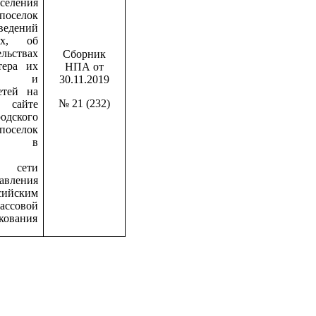
оселения
елок
сведений
ах, об
льствах
Сборник
тера их
НПА от
в и
30.11.2019
етей на
№ 21 (232)
сайте
дского
поселок
а» в
й сети
авления
сийским
совой
кования