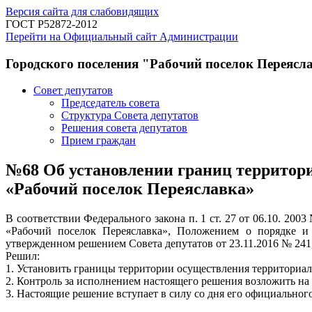
Версия сайта для слабовидящих
ГОСТ Р52872-2012
Перейти на Официальный сайт Администрации
Городского поселения "Рабочий поселок Переясл
Совет депутатов
Председатель совета
Структура Совета депутатов
Решения совета депутатов
Прием граждан
№68 Об установлении границ территори
«Рабочий поселок Переяславка»
В соответствии Федерального закона п. 1 ст. 27 от 06.10. 2
«Рабочий поселок Переяславка», Положением о порядке и 
утвержденном решением Совета депутатов от 23.11.2016 № 241
Решил:
1. Установить границы территории осуществления территориа
2. Контроль за исполнением настоящего решения возложить на
3. Настоящие решение вступает в силу со дня его официальног