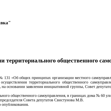
авка"
и территориального общественного само
003 № 131 «Об общих принципах организации местного самоуправ
осуществления территориального общественного самоуправле
, на основании заявления инициативной группы, Совет депутат
льного общественного самоуправления, в границах дома № 60 ул
 председателя Совета депутатов Свистунова М.В.
о опубликования.